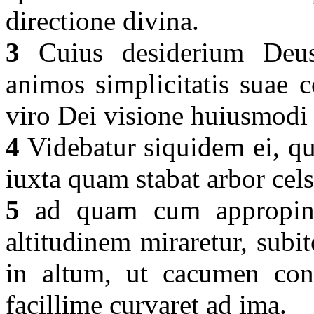
directione divina.
3
Cuius desiderium Deus 
animos simplicitatis suae c
viro Dei visione huiusmodi 
4
Videbatur siquidem ei, q
iuxta quam stabat arbor cel
5
ad quam cum appropinqu
altitudinem miraretur, subi
in altum, ut cacumen con
facillime curvaret ad ima.