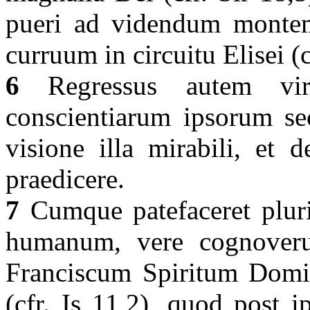
pueri ad videndum monte
curruum in circuitu Elisei (
6
Regressus autem vir 
conscientiarum ipsorum sec
visione illa mirabili, et 
praedicere.
7
Cumque patefaceret plur
humanum, vere cognoveru
Franciscum Spiritum Domini
(cfr. Is 11,2), quod post i