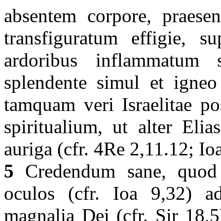
absentem corpore, praesent
transfiguratum effigie, su
ardoribus inflammatum s
splendente simul et igneo
tamquam veri Israelitae po
spiritualium, ut alter Eli
auriga (cfr. 4Re 2,11.12; Io
5
Credendum sane, quod i
oculos (cfr. Ioa 9,32) ad
magnalia Dei (cfr. Sir 18,