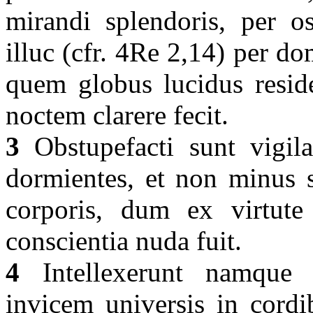
mirandi splendoris, per o
illuc (cfr. 4Re 2,14) per do
quem globus lucidus reside
noctem clarere fecit.
3
Obstupefacti sunt vigilan
dormientes, et non minus s
corporis, dum ex virtute 
conscientia nuda fuit.
4
Intellexerunt namque c
invicem universis in cord