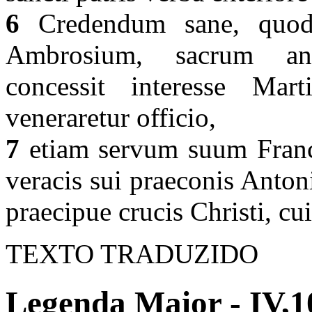
6
Credendum sane, quod 
Ambrosium, sacrum anti
concessit interesse Mar
veneraretur officio,
7
etiam servum suum Franci
veracis sui praeconis Antoni
praecipue crucis Christi, cui
TEXTO TRADUZIDO
Legenda Maior - IV,1