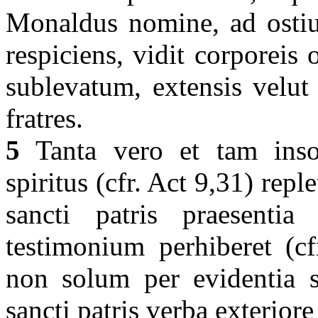
Monaldus nomine, ad ostiu
respiciens, vidit corporeis
sublevatum, extensis velut
fratres.
5
Tanta vero et tam insol
spiritus (cfr. Act 9,31) repl
sancti patris praesentia
testimonium perhiberet (cf
non solum per evidentia 
sancti patris verba exterior