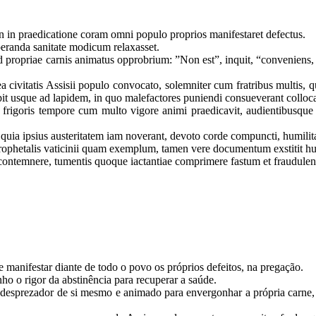
in in praedicatione coram omni populo proprios manifestaret defectus.
uperanda sanitate modicum relaxasset.
ropriae carnis animatus opprobrium: ”Non est”, inquit, “conveniens, ut
atea civitatis Assisii populo convocato, solemniter cum fratribus multis
pit usque ad lapidem, in quo malefactores puniendi consueverant colloc
i frigoris tempore cum multo vigore animi praedicavit, audientibusqu
 et quia ipsius austeritatem iam noverant, devoto corde compuncti, hu
 prophetalis vaticinii quam exemplum, tamen vere documentum exstitit hum
re contemnere, tumentis quoque iactantiae comprimere fastum et fraudule
e manifestar diante de todo o povo os próprios defeitos, na pregação.
 o rigor da abstinência para recuperar a saúde.
esprezador de si mesmo e animado para envergonhar a própria carne, 