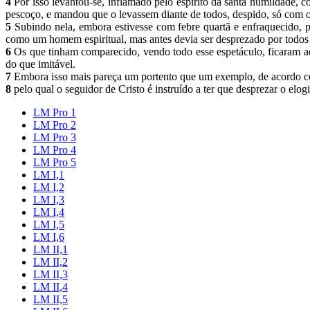
4
Por isso levantou-se, inflamado pelo espírito da santa humildade,
pescoço, e mandou que o levassem diante de todos, despido, só com o
5
Subindo nela, embora estivesse com febre quartã e enfraquecido, 
como um homem espiritual, mas antes devia ser desprezado por todos
6
Os que tinham comparecido, vendo todo esse espetáculo, ficaram 
do que imitável.
7
Embora isso mais pareça um portento que um exemplo, de acordo co
8
pelo qual o seguidor de Cristo é instruído a ter que desprezar o elog
LM Pro 1
LM Pro 2
LM Pro 3
LM Pro 4
LM Pro 5
LM I,1
LM I,2
LM I,3
LM I,4
LM I,5
LM I,6
LM II,1
LM II,2
LM II,3
LM II,4
LM II,5