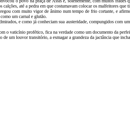
 convocou o povo na praça de Assis e, solenemente, com muitos frades 
s calções, até a pedra em que costumavam colocar os malfeitores que 
pregou com muito vigor de ânimo num tempo de frio cortante, e afirm
 como um carnal e glutão.
admirados, e como já conheciam sua austeridade, compungidos com um
m o vaticínio profético, fica na verdade como um documento da perfe
io de um louvor transitório, a esmagar a grandeza da jactância que inch