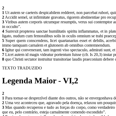
2
1
Ut autem se caeteris despicabilem redderet, non parcebat rubori, qu
2
Accidit semel, ut infirmitate gravatus, rigorem abstinentiae pro rec
3
Viribus autem corporis utcumque resumptis, verus sui contemptor ad p
in occulto”.
4
Surrexit propterea sanctae humilitatis spiritu inflammatus, et in pl
ligato, nudum cum femoralibus solis in oculis omnium se trahi praece
5
Super quem conscendens, licet quartanarius esset et debilis, acerb
immo tamquam carnalem et glutonem ab omnibus contemnendum.
6
Igitur qui convenerant, tam ingenti viso spectaculo, admirati sunt,
7
Licet autem id magis videatur portentum fuisse (cfr. Is 20,3) instar
8
quo Christi sectator instruitur transitoriae laudis praeconium debe
TEXTO TRADUZIDO
Legenda Maior - VI,2
2
1
Para tornar-se desprezível diante dos outros, não se envergonhava d
2
Uma vez aconteceu que, agravado pela doença, relaxou um pouquinho
3
Mas quando recuperou e tudo as forças do corpo, como verdadeiro d
que eu, pelo contrário, esteja carnalmente comendo escondido”.