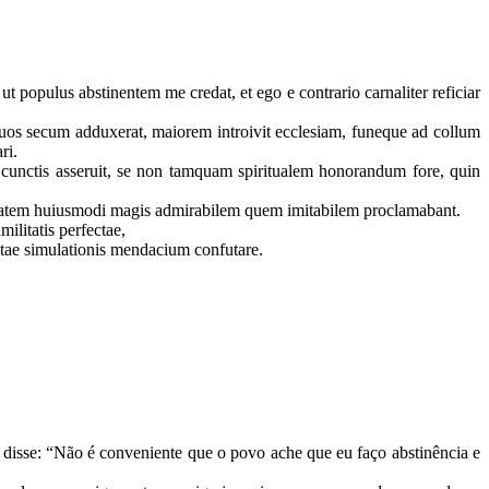
 populus abstinentem me credat, et ego e contrario carnaliter reficiar
, quos secum adduxerat, maiorem introivit ecclesiam, funeque ad collum
ari.
e cunctis asseruit, se non tamquam spiritualem honorandum fore, quin
militatem huiusmodi magis admirabilem quem imitabilem proclamabant.
ilitatis perfectae,
ntae simulationis mendacium confutare.
disse: “Não é conveniente que o povo ache que eu faço abstinência e