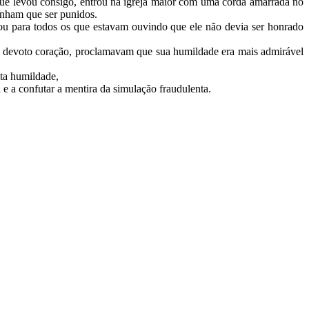
que levou consigo, entrou na igreja maior com uma corda amarrada no
tinham que ser punidos.
ou para todos os que estavam ouvindo que ele não devia ser honrado
 devoto coração, proclamavam que sua humildade era mais admirável
ita humildade,
a e a confutar a mentira da simulação fraudulenta.