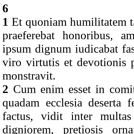
6
1
Et quoniam humilitatem ta
praeferebat honoribus, a
ipsum dignum iudicabat fas
viro virtutis et devotionis 
monstravit.
2
Cum enim esset in comita
quadam ecclesia deserta fe
factus, vidit inter multa
digniorem, pretiosis orn