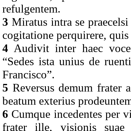
refulgentem.
3
Miratus intra se praecelsi
cogitatione perquirere, qui
4
Audivit inter haec vocem
“Sedes ista unius de ruent
Francisco”.
5
Reversus demum frater ad
beatum exterius prodeuntem 
6
Cumque incedentes per vi
frater ille, visionis su