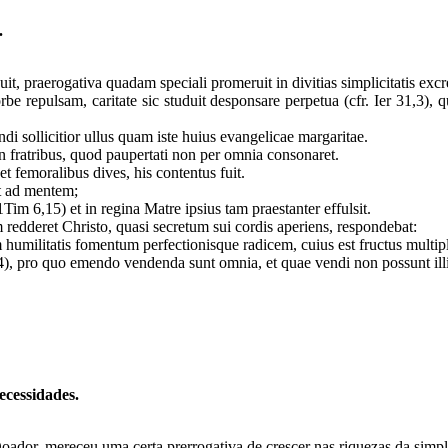
.
it, praerogativa quadam speciali promeruit in divitias simplicitatis exc
rbe repulsam, caritate sic studuit desponsare perpetua (cfr. Ier 31,3)
i sollicitior ullus quam iste huius evangelicae margaritae.
n fratribus, quod paupertati non per omnia consonaret.
t femoralibus dives, his contentus fuit.
at ad mentem;
im 6,15) et in regina Matre ipsius tam praestanter effulsit.
 redderet Christo, quasi secretum sui cordis aperiens, respondebat:
 humilitatis fomentum perfectionisque radicem, cuius est fructus multip
44), pro quo emendo vendenda sunt omnia, et quae vendi non possunt il
ecessidades.
ador, mereceu uma certa prerrogativa de crescer nas riquezas da simpl