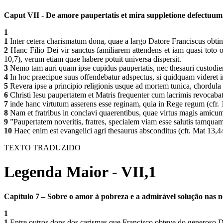
Caput VII - De amore paupertatis et mira suppletione defectuum
1
1
Inter cetera charismatum dona, quae a largo Datore Franciscus obtinu
2
Hanc Filio Dei vir sanctus familiarem attendens et iam quasi toto o
10,7), verum etiam quae habere potuit universa dispersit.
3
Nemo tam auri quam ipse cupidus paupertatis, nec thesauri custodiend
4
In hoc praecipue suus offendebatur adspectus, si quidquam videret i
5
Revera ipse a principio religionis usque ad mortem tunica, chordula e
6
Christi Iesu paupertatem et Matris frequenter cum lacrimis revocab
7
inde hanc virtutum asserens esse reginam, quia in Rege regum (cfr. 1T
8
Nam et fratribus in conclavi quaerentibus, quae virtus magis amicum
9
”Paupertatem noveritis, fratres, specialem viam esse salutis tamquam
10
Haec enim est evangelici agri thesaurus absconditus (cfr. Mat 13,
TEXTO TRADUZIDO
Legenda Maior - VII,1
Capítulo 7 – Sobre o amor à pobreza e a admirável solução nas n
1
1
Entre outros dons dos carismas que Francisco obteve do generoso Do