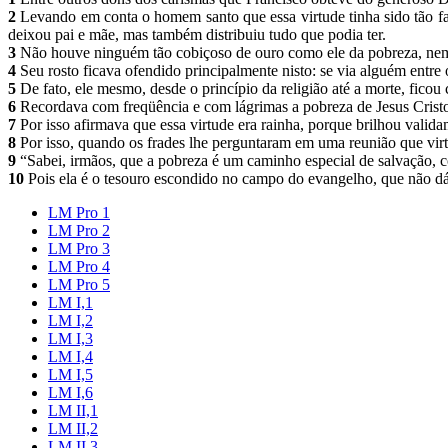
2
Levando em conta o homem santo que essa virtude tinha sido tão fam
deixou pai e mãe, mas também distribuiu tudo que podia ter.
3
Não houve ninguém tão cobiçoso de ouro como ele da pobreza, nem t
4
Seu rosto ficava ofendido principalmente nisto: se via alguém entre
5
De fato, ele mesmo, desde o princípio da religião até a morte, ficou 
6
Recordava com freqüência e com lágrimas a pobreza de Jesus Crist
7
Por isso afirmava que essa virtude era rainha, porque brilhou valid
8
Por isso, quando os frades lhe perguntaram em uma reunião que vir
9
“Sabei, irmãos, que a pobreza é um caminho especial de salvação, co
10
Pois ela é o tesouro escondido no campo do evangelho, que não d
LM Pro 1
LM Pro 2
LM Pro 3
LM Pro 4
LM Pro 5
LM I,1
LM I,2
LM I,3
LM I,4
LM I,5
LM I,6
LM II,1
LM II,2
LM II,3