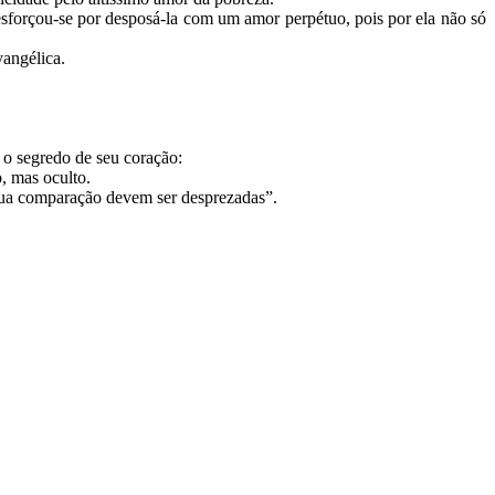
esforçou-se por desposá-la com um amor perpétuo, pois por ela não só
vangélica.
 o segredo de seu coração:
o, mas oculto.
sua comparação devem ser desprezadas”.