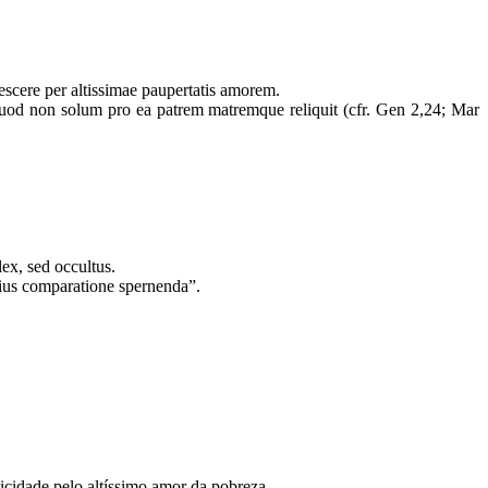
rescere per altissimae paupertatis amorem.
, quod non solum pro ea patrem matremque reliquit (cfr. Gen 2,24; Mar
lex, sed occultus.
lius comparatione spernenda”.
icidade pelo altíssimo amor da pobreza.