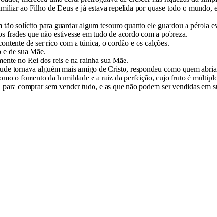
iliar ao Filho de Deus e já estava repelida por quase todo o mundo, 
ão solícito para guardar algum tesouro quanto ele guardou a pérola e
 os frades que não estivesse em tudo de acordo com a pobreza.
contente de ser rico com a túnica, o cordão e os calções.
o e de sua Mãe.
amente no Rei dos reis e na rainha sua Mãe.
tude tornava alguém mais amigo de Cristo, respondeu como quem abria
mo o fomento da humildade e a raiz da perfeição, cujo fruto é múltipl
á para comprar sem vender tudo, e as que não podem ser vendidas em 