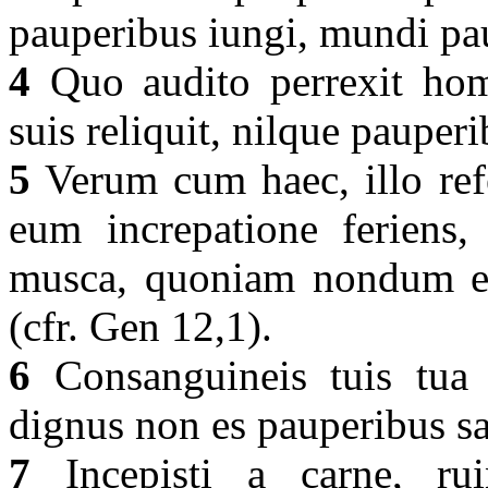
pauperibus iungi, mundi pau
4
Quo audito perrexit homo
suis reliquit, nilque pauper
5
Verum cum haec, illo refe
eum increpatione feriens,
musca, quoniam nondum ex
(cfr. Gen 12,1).
6
Consanguineis tuis tua d
dignus non es pauperibus sa
7
Incepisti a carne, rui