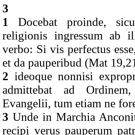
3
1
Docebat proinde, sicut 
religionis ingressum ab i
verbo: Si vis perfectus ess
et da pauperibud (Mat 19,2
2
ideoque nonnisi expropri
admittebat ad Ordinem
Evangelii, tum etiam ne for
3
Unde in Marchia Anconit
recipi verus pauperum patr