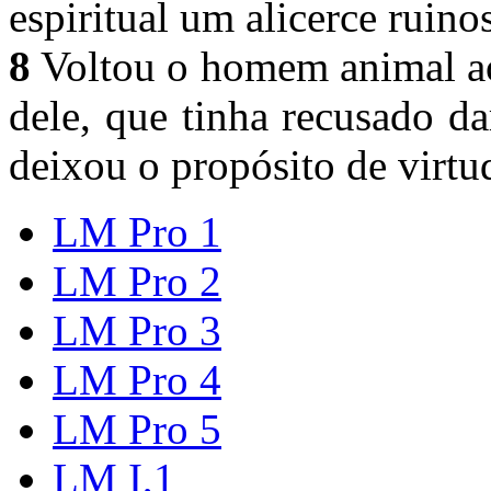
espiritual um alicerce ruino
8
Voltou o homem animal aos
dele, que tinha recusado d
deixou o propósito de virtu
LM Pro 1
LM Pro 2
LM Pro 3
LM Pro 4
LM Pro 5
LM I,1