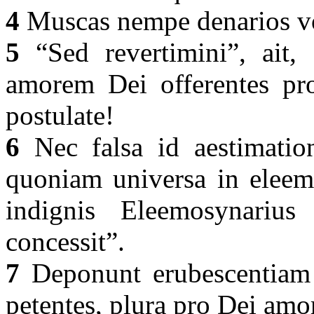
4
Muscas nempe denarios v
5
“Sed revertimini”, ait, 
amorem Dei offerentes pro
postulate!
6
Nec falsa id aestimation
quoniam universa in eleem
indignis Eleemosynarius 
concessit”.
7
Deponunt erubescentiam 
petentes, plura pro Dei am