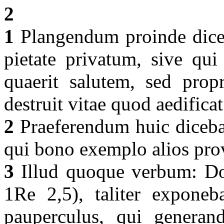
2
1
Plangendum proinde dice
pietate privatum, sive qu
quaerit salutem, sed prop
destruit vitae quod aedificat
2
Praeferendum huic diceba
qui bono exemplo alios pr
3
Illud quoque verbum: Done
1Re 2,5), taliter exponebat
pauperculus, qui generand