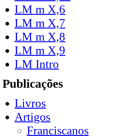
LM m X,6
LM m X,7
LM m X,8
LM m X,9
LM Intro
Publicações
Livros
Artigos
Franciscanos