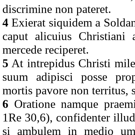
discrimine non pateret.
4
Exierat siquidem a Solda
caput alicuius Christiani
mercede reciperet.
5
At intrepidus Christi mil
suum adipisci posse propo
mortis pavore non territus,
6
Oratione namque praemis
1Re 30,6), confidenter ill
si ambulem in medio umb