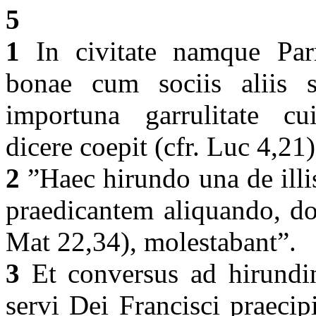
5
1
In civitate namque Parm
bonae cum sociis aliis s
importuna garrulitate cui
dicere coepit (cfr. Luc 4,21
2
”Haec hirundo una de illi
praedicantem aliquando, do
Mat 22,34), molestabant”.
3
Et conversus ad hirundin
servi Dei Francisci praecip