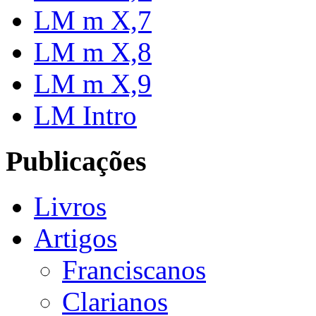
LM m X,7
LM m X,8
LM m X,9
LM Intro
Publicações
Livros
Artigos
Franciscanos
Clarianos