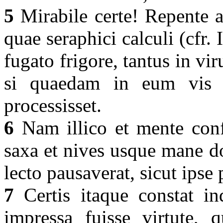
5
Mirabile certe! Repente a
quae seraphici calculi (cfr.
fugato frigore, tantus in vir
si quaedam in eum vis f
processisset.
6
Nam illico et mente confo
saxa et nives usque mane d
lecto pausaverat, sicut ips
7
Certis itaque constat indi
impressa fuisse virtute, q