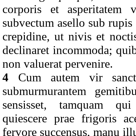
corporis et asperitatem 
subvectum asello sub rupis
crepidine, ut nivis et noc
declinaret incommoda; quib
non valuerat pervenire.
4
Cum autem vir sanctu
submurmurantem gemitibu
sensisset, tamquam qui
quiescere prae frigoris ac
fervore succensus, manu ill