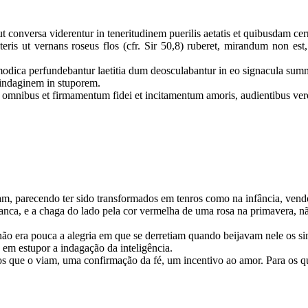
t conversa viderentur in teneritudinem puerilis aetatis et quibusdam ce
teris ut vernans roseus flos (cfr. Sir 50,8) ruberet, mirandum non est
n modica perfundebantur laetitia dum deosculabantur in eo signacula su
t indaginem in stuporem.
mnibus et firmamentum fidei et incitamentum amoris, audientibus vero 
m, parecendo ter sido transformados em tenros como na infância, vend
a, e a chaga do lado pela cor vermelha de uma rosa na primavera, não
 não era pouca a alegria em que se derretiam quando beijavam nele os s
 em estupor a indagação da inteligência.
 os que o viam, uma confirmação da fé, um incentivo ao amor. Para os q