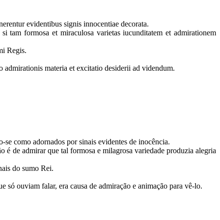
rnerentur evidentibus signis innocentiae decorata.
, si tam formosa et miraculosa varietas iucunditatem et admirationem
mmi Regis.
admirationis materia et excitatio desiderii ad videndum.
o-se como adornados por sinais evidentes de inocência.
 é de admirar que tal formosa e milagrosa variedade produzia alegria
inais do sumo Rei.
ue só ouviam falar, era causa de admiração e animação para vê-lo.