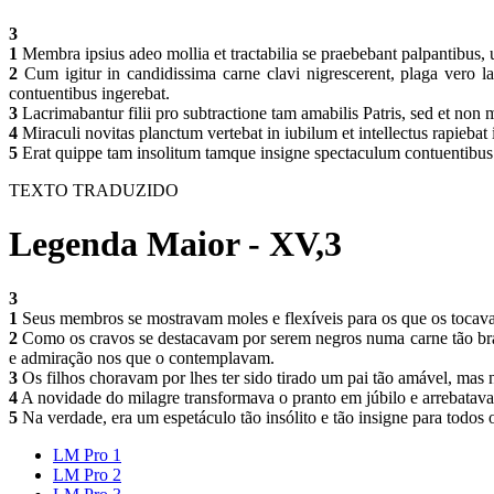
3
1
Membra ipsius adeo mollia et tractabilia se praebebant palpantibus, u
2
Cum igitur in candidissima carne clavi nigrescerent, plaga vero la
contuentibus ingerebat.
3
Lacrimabantur filii pro subtractione tam amabilis Patris, sed et no
4
Miraculi novitas planctum vertebat in iubilum et intellectus rapieba
5
Erat quippe tam insolitum tamque insigne spectaculum contuentibus o
TEXTO TRADUZIDO
Legenda Maior - XV,3
3
1
Seus membros se mostravam moles e flexíveis para os que os tocava
2
Como os cravos se destacavam por serem negros numa carne tão branc
e admiração nos que o contemplavam.
3
Os filhos choravam por lhes ter sido tirado um pai tão amável, mas
4
A novidade do milagre transformava o pranto em júbilo e arrebatava
5
Na verdade, era um espetáculo tão insólito e tão insigne para todos
LM Pro 1
LM Pro 2