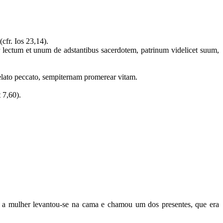
cfr. Ios 23,14).
er lectum et unum de adstantibus sacerdotem, patrinum videlicet suum,
evelato peccato, sempiternam promerear vitam.
 7,60).
os, a mulher levantou-se na cama e chamou um dos presentes, que era