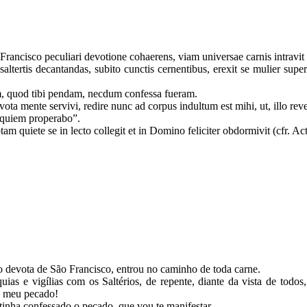
ncisco peculiari devotione cohaerens, viam universae carnis intravit (
altertis decantandas, subito cunctis cernentibus, erexit se mulier sup
, quod tibi pendam, necdum confessa fueram.
ota mente servivi, redire nunc ad corpus indultum est mihi, ut, illo r
requiem properabo”.
m quiete se in lecto collegit et in Domino feliciter obdormivit (cfr. Act
devota de São Francisco, entrou no caminho de toda carne.
uias e vigílias com os Saltérios, de repente, diante da vista de tod
 o meu pecado!
tinha confessado o pecado, que vou te manifestar.