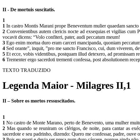
II - De mortuis suscitatis.
1
1
In castro Montis Marani prope Beneventum mulier quaedam sancto Fra
2
Convenientibus autem clericis nocte ad exsequias et vigilias cum Ps
vocavit dicens: “Volo confiteri, pater, audi peccatum meum!
3
Ego enim mortua duro eram carceri mancipanda, quoniam peccatum
4
Sed orante”, inquit, ”pro me sancto Francisco, cui, dum viverem, dev
5
Et ecce, vobis videntibus, postquam illud detexero, ad promissam 
6
Trementer ergo sacerdoti trementi confessa, post absolutionem recepta
TEXTO TRADUZIDO
Legenda Maior - Milagres II,1
II – Sobre os mortos ressuscitados.
1
1
No castro de Monte Marano, perto de Benevento, uma mulher muito 
2
Mas quando se reuniram os clérigos, de noite, para cantar as exéq
sacerdote e seu padrinho, dizendo: Quero me confessar, padre, ouve
3
Pois eu morri e devia ser presa num duro cárcere, porque ainda não 