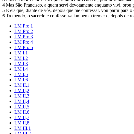
4
Mas São Francisco, a quem servi devotamente enquanto vivi, orou p
5
E eis que, diante de vós, depois que me confessar, vou partir para 
6
Tremendo, o sacerdote confessou-a também a tremer e, depois de rec
LM Pro 1
LM Pro 2
LM Pro 3
LM Pro 4
LM Pro 5
LM I,1
LM I,2
LM I,3
LM I,4
LM I,5
LM I,6
LM II,1
LM II,2
LM II,3
LM II,4
LM II,5
LM II,6
LM II,7
LM II,8
LM III,1
LM III,2