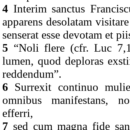
4
Interim sanctus Francisc
apparens desolatam visitar
senserat esse devotam et pii
5
“Noli flere (cfr. Luc 7,
lumen, quod deploras exsti
reddendum”.
6
Surrexit continuo mulier
omnibus manifestans, no
efferri,
7
sed cum magna fide sanc