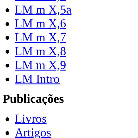
LM m X,5a
LM m X,6
LM m X,7
LM m X,8
LM m X,9
LM Intro
Publicações
Livros
Artigos