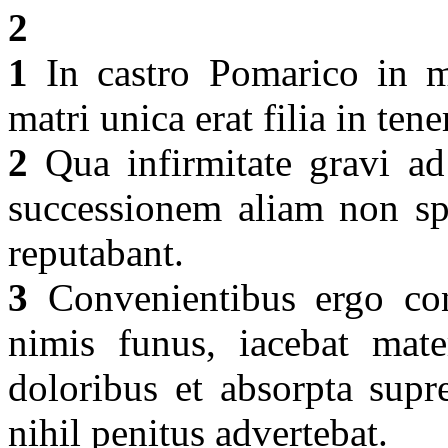
2
1
In castro Pomarico in mo
matri unica erat filia in ten
2
Qua infirmitate gravi ad
successionem aliam non spe
reputabant.
3
Convenientibus ergo cons
nimis funus, iacebat mater
doloribus et absorpta supre
nihil penitus advertebat.