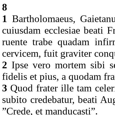
8
1
Bartholomaeus, Gaietanu
cuiusdam ecclesiae beati F
ruente trabe quadam infir
cervicem, fuit graviter con
2
Ipse vero mortem sibi se
fidelis et pius, a quodam fr
3
Quod frater ille tam celer
subito credebatur, beati Au
”Crede, et manducasti”.