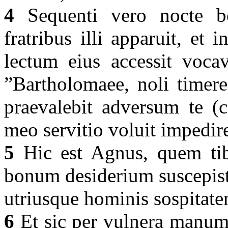
4
Sequenti vero nocte b
fratribus illi apparuit, et
lectum eius accessit voca
”Bartholomaee, noli timere
praevalebit adversum te (c
meo servitio voluit impedir
5
Hic est Agnus, quem tibi
bonum desiderium suscepisti
utriusque hominis sospitat
6
Et sic per vulnera manum