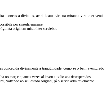
s concessa divinitus, ac si beatus vir sua miranda virtute et ventis
possibile per singula enarrare.
igurata originem mirabiliter serviebat.
es concedida divinamente a tranqüilidade, como se o bem-aventurado
ha no mar, e quantas vezes aí levou auxílio aos desesperados.
al, voltando ao seu estado original, já o servia admiravelmente.