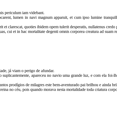
nis periculum iam videbant.
rent, lumen in navi magnum apparuit, et cum ipso lumine tranquillita
t et clarescat, quoties ibidem opem tulerit desperatis, nullatenus credo 
s, cui et in hac mortalitate degenti omnis corporea creatura ad suam ref
de, já viam o perigo de afundar.
suplicantemente, apareceu no navio uma grande luz, e com ela foi-lh
tos prodígios de milagres este bem-aventurado pai brilhou e ainda bril
eina no céu, pois quando morava nesta mortalidade toda criatura corpor