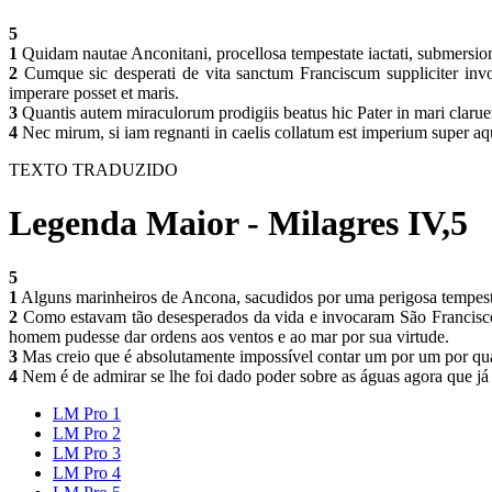
5
1
Quidam nautae Anconitani, procellosa tempestate iactati, submersio
2
Cumque sic desperati de vita sanctum Franciscum suppliciter invoca
imperare posset et maris.
3
Quantis autem miraculorum prodigiis beatus hic Pater in mari clarueri
4
Nec mirum, si iam regnanti in caelis collatum est imperium super aqua
TEXTO TRADUZIDO
Legenda Maior - Milagres IV,5
5
1
Alguns marinheiros de Ancona, sacudidos por uma perigosa tempesta
2
Como estavam tão desesperados da vida e invocaram São Francisco 
homem pudesse dar ordens aos ventos e ao mar por sua virtude.
3
Mas creio que é absolutamente impossível contar um por um por quan
4
Nem é de admirar se lhe foi dado poder sobre as águas agora que já r
LM Pro 1
LM Pro 2
LM Pro 3
LM Pro 4