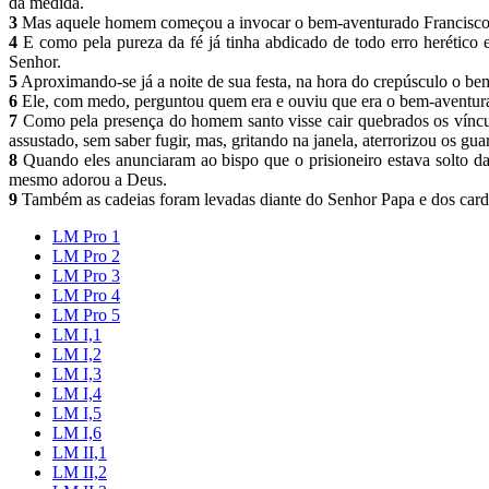
da medida.
3
Mas aquele homem começou a invocar o bem-aventurado Francisco com 
4
E como pela pureza da fé já tinha abdicado de todo erro herético e
Senhor.
5
Aproximando-se já a noite de sua festa, na hora do crepúsculo o 
6
Ele, com medo, perguntou quem era e ouviu que era o bem-aventura
7
Como pela presença do homem santo visse cair quebrados os vínculo
assustado, sem saber fugir, mas, gritando na janela, aterrorizou os gu
8
Quando eles anunciaram ao bispo que o prisioneiro estava solto da
mesmo adorou a Deus.
9
Também as cadeias foram levadas diante do Senhor Papa e dos carde
LM Pro 1
LM Pro 2
LM Pro 3
LM Pro 4
LM Pro 5
LM I,1
LM I,2
LM I,3
LM I,4
LM I,5
LM I,6
LM II,1
LM II,2