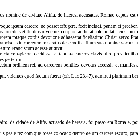
 nomine de civitate Alifia, de haeresi accusatus, Romae captus est 
ue ipsum carcere, ne posset effugere, fecit includi, panem ei praeben
recibus et fletibus invocare, eo quod audierat solemnitatis eius iam 
rorem totaque cordis devotione adhaeserat fidelissimo Christi servo Fra
ranciscus in carcerem miseratus descendit et illum suo nomine vocans, u
 beatum Franciscum adesse audivit.
a conspiceret cecidisse, et tabulas carceris clavis ultro prosilientibu
s perterruit.
lectum ordinem rei, ad carcerem pontifex devotus accessit, et manifes
ui, videntes quod factum fuerat (cfr. Luc 23,47), admirati plurimum be
o, da cidade de Alife, acusado de heresia, foi preso em Roma e, por 
us pés e fez com que fosse colocado dentro de um cárcere escuro, para 