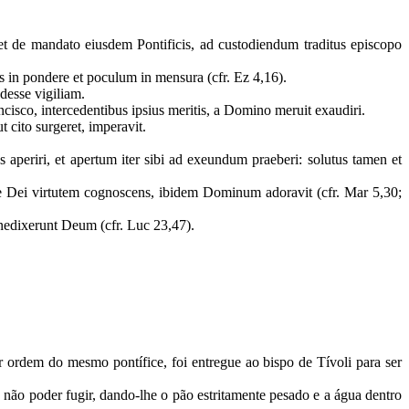
et de mandato eiusdem Pontificis, ad custodiendum traditus episcopo
s in pondere et poculum in mensura (cfr. Ez 4,16).
adesse vigiliam.
ncisco, intercedentibus ipsius meritis, a Domino meruit exaudiri.
t cito surgeret, imperavit.
s aperiri, et apertum iter sibi ad exeundum praeberi: solutus tamen et
te Dei virtutem cognoscens, ibidem Dominum adoravit (cfr. Mar 5,30;
nedixerunt Deum (cfr. Luc 23,47).
ordem do mesmo pontífice, foi entregue ao bispo de Tívoli para ser
não poder fugir, dando-lhe o pão estritamente pesado e a água dentro