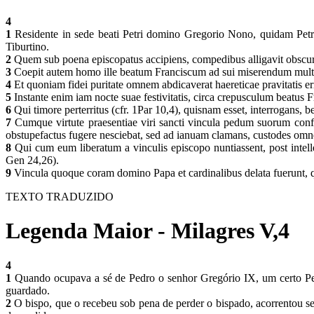
4
1
Residente in sede beati Petri domino Gregorio Nono, quidam Petrus
Tiburtino.
2
Quem sub poena episcopatus accipiens, compedibus alligavit obscuroq
3
Coepit autem homo ille beatum Franciscum ad sui miserendum multis p
4
Et quoniam fidei puritate omnem abdicaverat haereticae pravitatis er
5
Instante enim iam nocte suae festivitatis, circa crepusculum beatus F
6
Qui timore perterritus (cfr. 1Par 10,4), quisnam esset, interrogans,
7
Cumque virtute praesentiae viri sancti vincula pedum suorum confract
obstupefactus fugere nesciebat, sed ad ianuam clamans, custodes omne
8
Qui cum eum liberatum a vinculis episcopo nuntiassent, post intel
Gen 24,26).
9
Vincula quoque coram domino Papa et cardinalibus delata fuerunt, q
TEXTO TRADUZIDO
Legenda Maior - Milagres V,4
4
1
Quando ocupava a sé de Pedro o senhor Gregório IX, um certo Pedr
guardado.
2
O bispo, que o recebeu sob pena de perder o bispado, acorrentou se