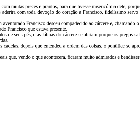
muitas preces e prantos, para que tivesse misericórdia dele, porque t
 aderira com toda devoção do coração a Francisco, fidelíssimo servo d
bem-aventurado Francisco desceu compadecido ao cárcere e, chamando-o
do Francisco que estava presente.
s de seus pés, e as tábuas do cárcere se abriam porque os pregos salt
ardas.
s cadeias, depois que entendeu a ordem das coisas, o pontífice se apr
ais que, vendo o que acontecera, ficaram muito admirados e bendisse