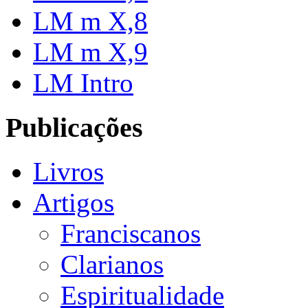
LM m X,8
LM m X,9
LM Intro
Publicações
Livros
Artigos
Franciscanos
Clarianos
Espiritualidade