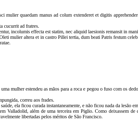
ci mulier quaedam manus ad colum extenderet et digitis apprehenderet
 cucurrit ad fratres.
entur, incolumis effecta est statim, nec aliquid laesionis remansit in 
i mulier altera et in castro Pillei tertia, dum beati Patris festum cele
ratae.
 uma mulher estendeu as mãos para a roca e pegou o fuso com os dedo
ompungida, correu aos frades.
saúde, ela ficou curada instantaneamente, e não ficou nada da lesão em
 Valladolid, além de uma terceira em Piglio. Como deixassem de cel
avelmente libertadas pelos méritos de São Francisco.