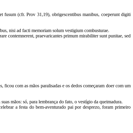
 fusum (cfr. Prov 31,19), obrigescentibus manibus, coeperunt digiti
manibus, nisi ad facti memoriam solum vestigium combusturae.
brare contemnerent, praevaricantes primum mirabiliter sunt punitae, sed
s, ficou com as mãos paralisadas e os dedos começaram doer com um
 suas mãos: só, para lembrança do fato, o vestígio da queimadura.
ebrar a festa do bem-aventurado pai por desprezo, foram primeiro