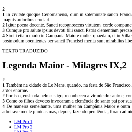
2
1
In civitate quoque Cenomanensi, dum in solemnitate sancti Francis
magnis ardoribus cruciari.
2
Igitur poena docente, Sancti recognoscens virtutem, corde compuncta
3
Cumque pro salute ipsius devoti filii sancti Patris clementiam precar
4
Simili etiam modo in Campania Maiore mulier quaedam, et in Villa Olet
postmodum poenitentes per sancti Francisci merita sunt mirabilius libe
TEXTO TRADUZIDO
Legenda Maior - Milagres IX,2
2
1
Também na cidade de Le Mans, quando, na festa de São Francisco,
ardor enorme.
2
Por isso, ensinada pelo castigo, reconheceu a virtude do santo e, c
3
Como os filhos devotos invocaram a clemência do santo pai por sua 
4
De maneira semelhante, uma mulher na Campânia Maior e outra em
admiravelmente punidas mas, depois, fazendo penitência, foram admir
LM Pro 1
LM Pro 2