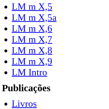
LM m X,5
LM m X,5a
LM m X,6
LM m X,7
LM m X,8
LM m X,9
LM Intro
Publicações
Livros