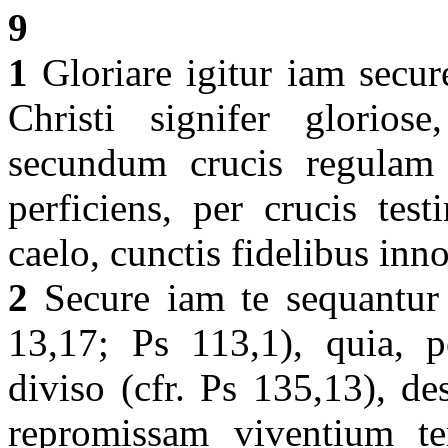
9
1
Gloriare igitur iam secure
Christi signifer glorios
secundum crucis regulam 
perficiens, per crucis tes
caelo, cunctis fidelibus inn
2
Secure iam te sequantur 
13,17; Ps 113,1), quia, p
diviso (cfr. Ps 135,13), des
repromissam viventium te