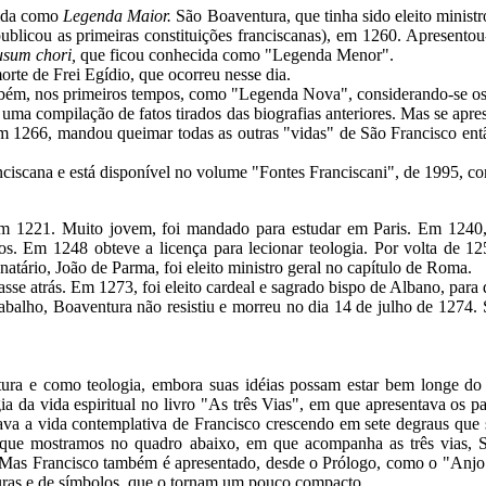
cida como
Legenda Maior.
São Boaventura, que tinha sido eleito minist
blicou as primeiras constituições franciscanas), em 1260. Apresentou
usum chori,
que ficou conhecida como "Legenda Menor".
morte de Frei Egídio, que ocorreu nesse dia.
mbém, nos primeiros tempos, como "Legenda Nova", considerando-se o
uma compilação de fatos tirados das biografias anteriores. Mas se apre
, em 1266, mandou queimar todas as outras "vidas" de São Francisco e
ranciscana e está disponível no volume "Fontes Franciscani", de 1995
 em 1221. Muito jovem, foi mandado para estudar em Paris. Em 1240
s. Em 1248 obteve a licença para lecionar teologia. Por volta de 12
natário, João de Parma, foi eleito ministro geral no capítulo de Roma.
se atrás. Em 1273, foi eleito cardeal e sagrado bispo de Albano, par
alho, Boaventura não resistiu e morreu no dia 14 de julho de 1274. 
tura e como teologia, embora suas idéias possam estar bem longe do
a da vida espiritual no livro "As três Vias", em que apresentava os p
rava a vida contemplativa de Francisco crescendo em sete degraus qu
que mostramos no quadro abaixo, em que acompanha as três vias, Sã
 Mas Francisco também é apresentado, desde o Prólogo, como o "Anjo d
 figuras e de símbolos, que o tornam um pouco compacto.