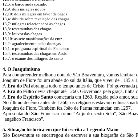
12,6: o barco anda sozinho
12,9: dois milagres novos
12,10: dois milagres em favor de cegos
13,4: dúvida sobre revelação das chagas
13,7: milagres relacionados às chagas
13,8: testemunhas das chagas
13,9: louvor das chagas
13,10: as sete manifestações da cruz
14,2: agradecimento pelas doenças
15,1: o programa espiritual de Francisco
15,4: testemunhas das chagas em Assis
15,7: o exame dos milagres do santo
4. O Joaquimismo
Para compreender melhor a obra de São Boaventura, vamos lembrar q
Joaquim de Fiore foi um abade do sul da Itália, que viveu de 1135 a 1
A
Era do Pai
abrangia todo o tempo antes de Cristo. Foi governada p
A
Era do Filho
devia chegar até 1260. Governada pela graça, tinha co
A
Era do Espírito Santo
começaria em 1260. Regida pelo amor, sua a
No último decênio antes de 1260, os religiosos estavam entusiasma
Joaquim de Fiore. Também fez João de Parma renunciar, em 1257.
Apresentando São Francisco como "Anjo do sexto Selo", São Boaven
"angélico Francisco".
5. Situação histórica em que foi escrita a Legenda Maior
São Boaventura se encarregou de escrever a sua biografia de São F