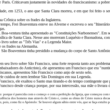
e Paris. Criticavam justamente às novidades do franciscanismo: a pobre
idade, em 1253, o ano que Santa Clara morreu, e em que foi feito o s
a Crônica sobre os frades da Inglaterra.
 tempo, Frei Boaventura esteve no Alverne e escreveu o seu "Itinerár
gas.
Boa-ventura tinha apresentado as "Constituições Narbonenses". Em set
asílica de Santa Clara. Nesse ano morreram Luquésio e Buonadona, conh
 livro sobre as "Três Vias" e a Legenda Maior.
e os frades na Alemanha.
,
São Boaventura tinha presidido a mudança do corpo de Santo Antônio
 seu livro sobre São Francisco, uma forte resposta tanto aos problem
baixadores do Anticristo), ele apresentou um Francisco que era "nuntius
iscanos, apresentou São Francisco como anjo de sexto selo.
 ele cuidou de nem lembrar São Domingos em sua Legenda.
rancisco, ele exaltou o Santo mas tirando-o do tempo contingente que
rancisco desde criança porque, por sua intercessão, sua mãe o livrara d
co: porque é parecida com o começo e com a perfeição da Igreja, que começou com 
udência dos homens mas através de Cristo e, como as obras de Cristo nunca decae
pois, como fiz o Apóstolo: Se houver algum sábio entre vós, que se faça estulto pa