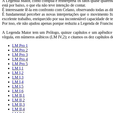
A Legenda Maior, como compila e reinterpreta os fatos quase quarenta
está por baixo, o que ela não teve intenção de contar.
É interessante lê-la em confronto com Celano, observando todas as d
É fundamental perceber as novas interpretações que o movimento fr
excelente trabalho, enriquecido por sua incontestável capacidade de t
Por isso, ele não ajudou apenas porque reduziu a Legenda de Franci
A Legenda Maior tem um Prólogo, quinze capítulos e um apêndice
vírgula, em números arábicos (LM IV,2); e citamos os dez capítulos 
LM Pro 1
LM Pro 2
LM Pro 3
LM Pro 4
LM Pro 5
LM I,1
LM I,2
LM I,3
LM I,4
LM I,5
LM I,6
LM II,1
LM II,2
LM II,3
LM II,4