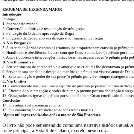
ESQUEMA DE LEGENDA MAIOR
Introdução
Prólogo
1. Sua vida no mundo
2. Conversão definitiva e restauração de três igrejas
3. Fundação da Ordem e aprovação da Regra
4. Progresso da Ordem sob sua direção e confirmação da Regra
A. Via Purgativa
5. Austeridade de vida e como as criaturas lhe proporcionam consolo (o prêmio por
6. Humildade e obediência, favores com que Deus o cumulava (o prêmio por imita
7. Amor à pobreza e intervenções miraculosas nas necessidades (o prêmio pela p
B. Via Iluminativa
8. Seu sentimento de compaixão e o amor que as criaturas lhe devotavam (o prêmi
9. Fervor de sua caridade e desejo do martírio (o prêmio por viver o amor de Deus,
10. Zelo na oração e poder de sua prece (o prêmio por viver sempre entregue à ora
C. Via Unitiva
11. Conhecimento das Escrituras e espírito de profecia (o prêmio por sua dedicaçã
12. Eficácia de sua pregação e poder de curar (o prêmio por sua dedicação à preg
13. Os sagrados estigmas (o prêmio por sua união com Cristo crucificado foi obter
Conclusão
14. Sua admirável paciência e morte
15. Sua canonização e trasladação de seus restos mortais
Alguns milagres realizados após a morte de São Francisco
O livro não pode ser entendido como uma narrativa histórica atual. Al
fonte principal, a Vida II de Celano, mas ele mesmo diz: