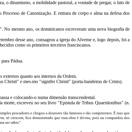
za, o dinamismo, a mobilidade pastoral, a vontade de pregar, o fato de
eu Processo de Canonização. E entrara de corpo e alma na defesa dos
io". No mesmo ano, os dominicanos escreveram uma nova biografia de
embro desse ano, consagrou a igreja do Alverne e, logo depois, foi a
ecidos como os primeiros terceiros franciscanos.
 para Pádua.
as externos quanto aos internos da Ordem.
 Christi" e mes-mo "signifer Christi" (porta-bandeiras de Cristo).
 passa e colocando-o numa dimensão transcendental.
a morte, escreveu no seu livro "Epistula de Tribus Quaestionibus" (n.
simples pescadores e chegou a doutores tão famosos e tão competentes. É isso que
m, só crescem, fica demonstrado que essa obra é divina, pois na companhia dos
ra ser sábio".