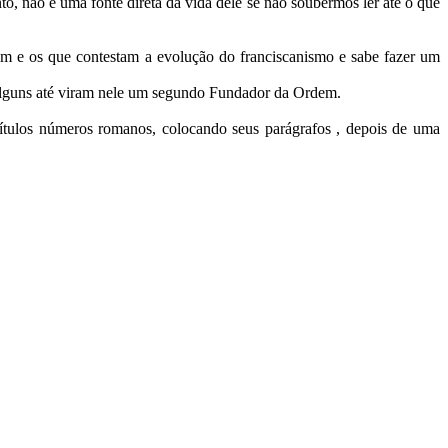
o, não é uma fonte direta da vida dele se não soubermos ler até o que
em e os que contestam a evolução do franciscanismo e sabe fazer um
. Alguns até viram nele um segundo Fundador da Ordem.
ulos números romanos, colocando seus parágrafos , depois de uma