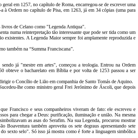
ro geral em 1257, no capítulo de Roma, encarregou-se de escrever uma
-a à Ordem no capítulo de Pisa, em 1263, já em 34 cópias (uma para
s livros de Celano como "Legenda Antiqua".
senta numa reinterpretação tão interessante que pode ser tida como um
ntão existentes. A Legenda Maior sempre foi amplamente reproduzida e
, como também na “Summa Franciscana”.
, sendo já "mestre em artes", começou a teologia. Entrou na Ordem
50 obteve o bacharelato em Bíblia e por volta de 1253 passou a ser
a dirigir o Concílio de Lião em companhia de Santo Tomás de Aquino.
Sucedeu-lhe como ministro geral Frei Jerónimo de Áscoli, que depois
 que Francisco e seus companheiros viveram de fato: ele escreveu e
assos para chegar a Deus: purificação, iluminação e união. Na mesma
e simbolizavam as asas do Serafim. Na sua Legenda, procurou mostrar
o Boaventura também aproveita os sete degraus apresentando sete
o sexto selo". Só isso já mostra como é forte a linguagem simbólica