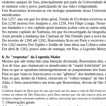
violentos ataques de fora, principalmente por parte da Universidade d
se misturar com o povo, participando de sua vida e religiosidade.
Frei Boaventura licenciara-se em teologia justamente nessa Univers
mendicantes.
Em 1257, ano em que foi eleito geral, Tomás de Eccleston escreveu su
Em 1258 morreu Frei Junípero e, em 1259, Frei Filipe Longo. Nesse
seu fundador e o seu capítulo geral mandou acabar com as outras anti
No mesmo capítulo de Narbona, em que foi encarregado da biografia, 
Assis presidir a mudança das Clarissas de São Damião para a nova b
Do inverno de 1260 até 1262, Boaventura ficou em Paris e escreveu o
Em 1262 morreu Frei Egídio e Jordão de Jano ditou sua Crônica sobr
Em abril de 1263, pouco antes de entregar, em Pisa, a
Legenda Maior
6. As "respostas" da Legenda Maior
Mesmo que não tenha tido uma intenção declarada, Boaventura deu, em
Aos de fora, que chamavam os mendicantes de "nuntii Antichristi" (em
Para os que se opunham intransigentemente ao joaquimismo dos franc
Para os que viam os franciscanos co-mo "gêmeos" dos dominicanos,
Para os que, dentro da Ordem, choravam os "velhos tempos" de São F
Aliás, é bem característico um texto que Boaventura, devoto de São F
13):
Confesso diante de Deus que foi isto que mais me fez amar a vida de São Francis
vemos na ordem de São Francisco, pois Deus mostra que ela não nasceu pela pr
homens simples entraram também os sábios, sem achar que estavam se humilhando, 
7. Observações gerais