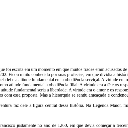
ue foi escrita em um momento em que muitos frades eram acusados de
202. Ficou muito conhecido por suas profecias, em que dividia a histór
ela lei e a atitude fundamental era a obediência serviçal. A virtude er
mo atitude fundamental a obediência filial: A virtude era a fé e os res
titude fundamental seria a liberdade. A virtude era o amor e os respons
dos com essa proposta. Mas a hierarquia se sentiu ameaçada e condeno
tura faz dele a figura central dessa história. Na Legenda Maior, m
rancisco justamente no ano de 1260, em que devia começar a terceira