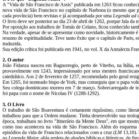
A "Vida de São Francisco de Assis" publicada em 1263 ficou conhe
nova vida de São Francisco no capítulo de Narbona (o mesmo que pu
cada província) bem revistas e já acompanhada por uma
Legenda ad 
O livro deve ser posterior ao dia 23 de abril de 1262, porque fala da 
Por oposição aos trabalhos de Tomás de Celano, ficou conhecido ta
Na verdade, apesar de se apresentar como novidade, historicamente é 
resumo de espiritualidade. Teve tanto êxito que o capítulo de Paris
traduzida.
Sua edição crítica foi publicada em 1941, no vol. X da Annalecta F
2. O autor
João Fidanza nasceu em Bagnorregio, perto de Viterbo, na Itália,
provavelmente em 1243, impressionado por seus mestres franciscano
catedrático. Aos 2 de fevereiro de 1257, recomendado pelo geral resig
Em 1265, foi nomeado bispo de York, mas conseguiu que o papa voltas
Seu colega dominicano morreu em 7 de março. Sobrecarregado de trab
foi papa com o nome de Nicolau IV (1288-1292).
3. O Livro
O trabalho de São Boaventura é certamente riquíssimo, como litera
trabalhou para que a Ordem mudasse. Tinha desenvolvido sua teologi
época, trabalhara no livro "Itinerário da Mente Deus", em que most
como isso aconteceu na vida de São Francisco. Além do esquema 
episódios da vida de Francisco relacionados com a cruz (
LM
13,10).
na
Legenda Maior,
aliás repleta de alusões bíblicas e litúrgicas, de