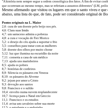
"A história nem sempre segue a ordem cronológica dos fatos. A fim de evitar confu
que ocorreram ao mesmo tempo, mas se referiam a assuntos diferentes" (LM, prólo
Mesmo afirmando que visitou os lugares em que o santo viveu e que 
abaixo, uma lista do que, de fato, pode ser considerado original de B
Pontos originais na L. Maior
2,6: cura de um doente pelo beijo nos pés.
4,6: Clara suas Irmãs
4,7: um sarraceno admira a pobreza
4,8: a cura e vocação de Frei Morico
5,2: o desejo do céu ajuda a suportar o frio
5,5: conselhos para tratar com as mulheres
5,8: doente dos olhos por muito chorar
5,12: luz que ilumina na escuridão da noite
7,11: conserta a casa de um médico
7,13: ajuda uns marinheiros
8,5: ajuda os pobres
8,7: histórias de cordeiros
8,9: Silencia os pássaros em Veneza
8,10: os pássaros do Alverne
9,2: jejum por amor a Cristo
9,3: devoção aos santos
9,8: Francisco e o sultão
10,4: envolto numa nuvem resplandecente
10,7: licença para o Natal em Greccio
11,1: Francisco e os estudos
11,4: avisa um cavaleiro sobre sua morte
12,5: o estudante e a andorinha