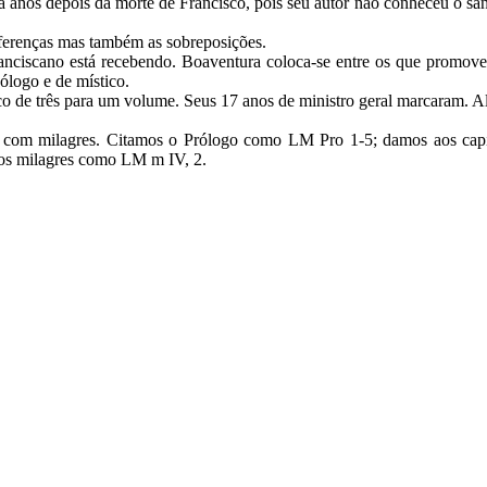
 anos depois da morte de Francisco, pois seu autor não conheceu o sant
iferenças mas também as sobreposições.
anciscano está recebendo. Boaventura coloca-se entre os que promov
eólogo e de místico.
sco de três para um volume. Seus 17 anos de ministro geral marcaram
 com milagres. Citamos o Prólogo como LM Pro 1-5; damos aos capít
dos milagres como LM m IV, 2.