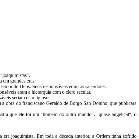
 "joaquimistas".
ia em grandes eras:
a o temor de Deus. Seus responsáveis eram os sacerdotes.
ponsáveis eram a hierarquia com o clero secular.
áveis seriam os religiosos.
u a obra do franciscano Geraldo de Borgo San Donino, que publicara
ostra que ele foi um "homem do outro mundo", "quase angelical", o
 era joaquimista. Em toda a década anterior, a Ordem tinha sofrido