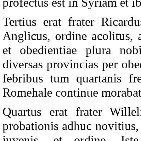
profectus est in Syriam et ib
Tertius erat frater Ricard
Anglicus, ordine acolitus, 
et obedientiae plura nob
diversas provincias per obe
febribus tum quartanis fr
Romehale continue morabat
Quartus erat frater Will
probationis adhuc novitius, 
iuvenis, et ordine. Iste