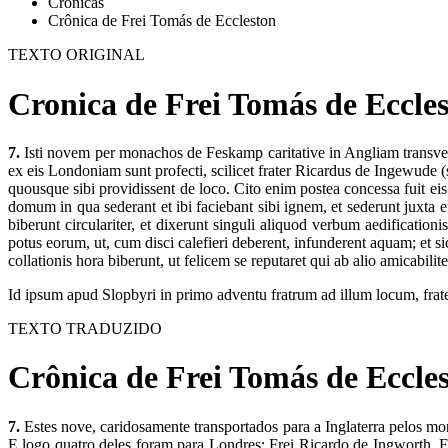
Crônicas
Crônica de Frei Tomás de Eccleston
TEXTO ORIGINAL
Cronica de Frei Tomás de Eccles
7.
Isti novem per monachos de Feskamp caritative in Angliam transvecti 
ex eis Londoniam sunt profecti, scilicet frater Ricardus de Ingewude (
quousque sibi providissent de loco. Cito enim postea concessa fuit e
domum in qua sederant et ibi faciebant sibi ignem, et sederunt juxta
biberunt circulariter, et dixerunt singuli aliquod verbum aedificationis
potus eorum, ut, cum disci calefieri deberent, infunderent aquam; et s
collationis hora biberunt, ut felicem se reputaret qui ab alio amicabilit
Id ipsum apud Slopbyri in primo adventu fratrum ad illum locum, frater
TEXTO TRADUZIDO
Crônica de Frei Tomás de Eccles
7.
Estes nove, caridosamente transportados para a Inglaterra pelos m
E logo quatro deles foram para Londres: Frei Ricardo de Ingworth, 