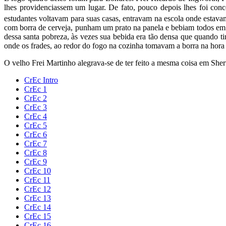
lhes providenciassem um lugar. De fato, pouco depois lhes foi co
estudantes voltavam para suas casas, entravam na escola onde estava
com borra de cerveja, punham um prato na panela e bebiam todos em r
dessa santa pobreza, às vezes sua bebida era tão densa que quando 
onde os frades, ao redor do fogo na cozinha tomavam a borra na hora d
O velho Frei Martinho alegrava-se de ter feito a mesma coisa em Sher
CrEc Intro
CrEc 1
CrEc 2
CrEc 3
CrEc 4
CrEc 5
CrEc 6
CrEc 7
CrEc 8
CrEc 9
CrEc 10
CrEc 11
CrEc 12
CrEc 13
CrEc 14
CrEc 15
CrEc 16