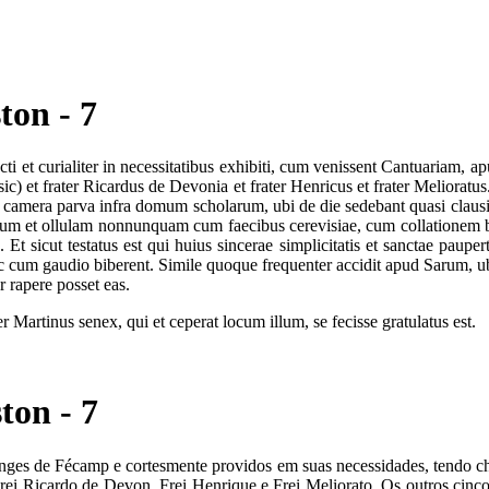
ton - 7
et curialiter in necessitatibus exhibiti, cum venissent Cantuariam, apud
sic) et frater Ricardus de Devonia et frater Henricus et frater Melioratu
is camera parva infra domum scholarum, ubi de die sedebant quasi claus
 eum et ollulam nonnunquam cum faecibus cerevisiae, cum collationem b
. Et sicut testatus est qui huius sincerae simplicitatis et sanctae pauper
ic cum gaudio biberent. Simile quoque frequenter accidit apud Sarum, ubi 
er rapere posset eas.
 Martinus senex, qui et ceperat locum illum, se fecisse gratulatus est.
ton - 7
onges de Fécamp e cortesmente providos em suas necessidades, tendo ch
Frei Ricardo de Devon, Frei Henrique e Frei Meliorato. Os outros cinc