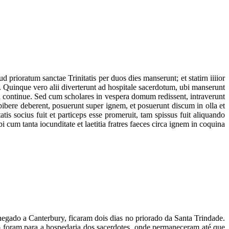
 prioratum sanctae Trinitatis per duos dies manserunt; et statirn iiiior
s. Quinque vero alii diverterunt ad hospitale sacerdotum, ubi manserunt
i continue. Sed cum scholares in vespera domum redissent, intraverunt
ibere deberent, posuerunt super ignem, et posuerunt discum in olla et
tatis socius fuit et particeps esse promeruit, tam spissus fuit aliquando
cum tanta iocunditate et laetitia fratres faeces circa ignem in coquina
egado a Canterbury, ficaram dois dias no priorado da Santa Trindade.
o foram para a hospedaria dos sacerdotes, onde permaneceram até que