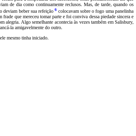
viam de dia como continuamente reclusos. Mas, de tarde, quando os
6
do deviam beber sua refeição
colocavam sobre o fogo uma panelinha
 frade que mereceu tomar parte e foi conviva dessa piedade sincera e
om alegria. Algo semelhante acontecia às vezes também em Salisbury,
rrancá-la amigavelmente do outro.
ele mesmo tinha iniciado.