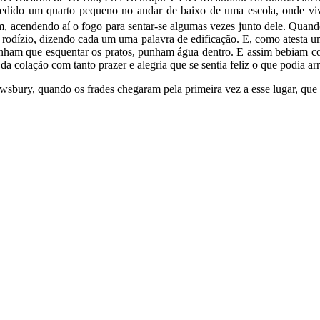
ncedido um quarto pequeno no andar de baixo de uma escola, onde vi
m, acendendo aí o fogo para sentar-se algumas vezes junto dele. Quan
odízio, dizendo cada um uma palavra de edificação. E, como atesta um
tinham que esquentar os pratos, punham água dentro. E assim bebiam c
a colação com tanto prazer e alegria que se sentia feliz o que podia a
wsbury, quando os frades chegaram pela primeira vez a esse lugar, que 