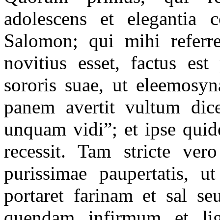
adolescens et elegantia 
Salomon; qui mihi referr
novitius esset, factus es
sororis suae, ut eleemosyn
panem avertit vultum dice
unquam vidi”; et ipse qui
recessit. Tam stricte ver
purissimae paupertatis, 
portaret farinam et sal se
quendam infirmum et li