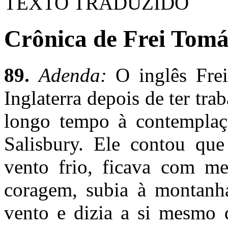
TEXTO TRADUZIDO
Crônica de Frei Tomás
89.
Adenda:
O inglês Fre
Inglaterra depois de ter tr
longo tempo à contemplaç
Salisbury. Ele contou qu
vento frio, ficava com me
coragem, subia à montanha,
vento e dizia a si mesmo q