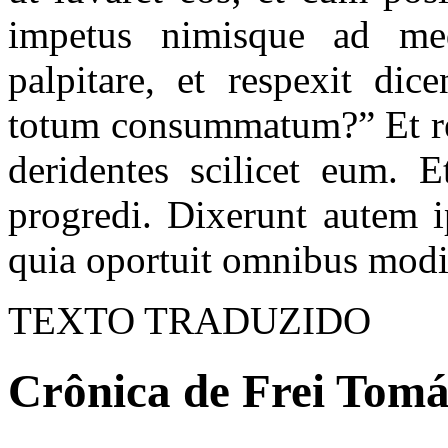
impetus nimisque ad med
palpitare, et respexit d
totum consummatum?” Et r
deridentes scilicet eum. E
progredi. Dixerunt autem i
quia oportuit omnibus modis
TEXTO TRADUZIDO
Crônica de Frei Tomás