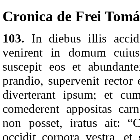
Cronica de Frei Tomás
103.
In diebus illis acci
venirent in domum cuiusd
suscepit eos et abundante
prandio, supervenit rector
diverterant ipsum; et cu
comederent appositas car
non posset, iratus ait: “
occidit corpora vestra, et