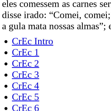
eles comessem as carnes se
disse irado: “Comei, comei;
a gula mata nossas almas”; 
CrEc Intro
CrEc 1
CrEc 2
CrEc 3
CrEc 4
CrEc 5
CrEc 6