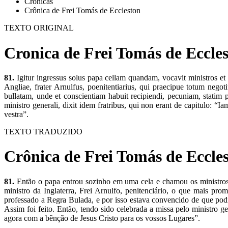
Crônicas
Crônica de Frei Tomás de Eccleston
TEXTO ORIGINAL
Cronica de Frei Tomás de Eccles
81.
Igitur ingressus solus papa cellam quandam, vocavit ministros et 
Angliae, frater Arnulfus, poenitentiarius, qui praecipue totum nego
bullatam, unde et conscientiam habuit recipiendi, pecuniam, statim p
ministro generali, dixit idem fratribus, qui non erant de capitulo: “
vestra”.
TEXTO TRADUZIDO
Crônica de Frei Tomás de Eccles
81.
Então o papa entrou sozinho em uma cela e chamou os ministros e
ministro da Inglaterra, Frei Arnulfo, penitenciário, o que mais pr
professado a Regra Bulada, e por isso estava convencido de que pod
Assim foi feito. Então, tendo sido celebrada a missa pelo ministro 
agora com a bênção de Jesus Cristo para os vossos Lugares”.