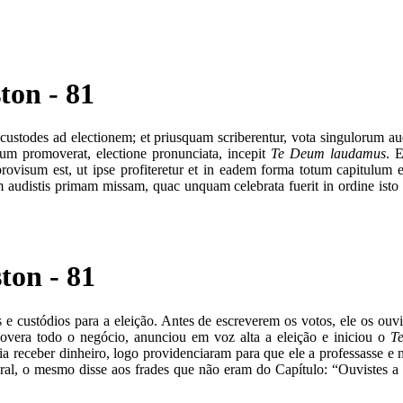
ton - 81
custodes ad electionem; et priusquam scriberentur, vota singulorum audi
tium promoverat, electione pronunciata, incepit
Te Deum laudamus
. 
rovisum est, ut ipse profiteretur et in eadem forma totum capitulum et
Iam audistis primam missam, quac unquam celebrata fuerit in ordine isto
ton - 81
 custódios para a eleição. Antes de escreverem os votos, ele os ouv
omovera todo o negócio, anunciou em voz alta a eleição e iniciou o
T
ia receber dinheiro, logo providenciaram para que ele a professasse 
geral, o mesmo disse aos frades que não eram do Capítulo: “Ouvistes a 