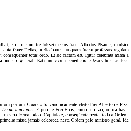
vit; et cum canonice fuisset electus frater Albertus Pisanus, minister
Et quia frater Helias, ut dicebatur, nunquam fuerat professus regulam
 consequenter totus ordo. Et sic factum est. Igitur celebrata missa a
 a ministro generali. Eatis nunc cum benedictione Jesu Christi ad loca
iu um por um. Quando foi canonicamente eleito Frei Alberto de Pisa,
e Deum laudamus.
E porque Frei Elias, como se dizia, nunca havia
e na mesma forma todo o Capítulo e, conseqüentemente, toda a Ordem.
primeira missa jamais celebrada nesta Ordem pelo ministro geral. Ide