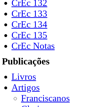
CrEc 132
CrEc 133
CrEc 134
CrEc 135
CrEc Notas
Publicações
Livros
Artigos
Franciscanos