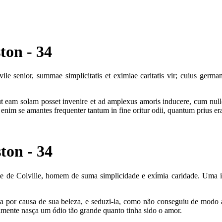
ton - 34
 senior, summae simplicitatis et eximiae caritatis vir; cuius german
ut eam solam posset invenire et ad amplexus amoris inducere, cum nul
r enim se amantes frequenter tantum in fine oritur odii, quantum prius er
ton - 34
 de Colville, homem de suma simplicidade e exímia caridade. Uma irmã
ha por causa de sua beleza, e seduzi-la, como não conseguiu de modo 
lmente nasça um ódio tão grande quanto tinha sido o amor.