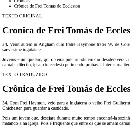
Crônicas
Crônica de Frei Tomás de Eccleston
TEXTO ORIGINAL
Cronica de Frei Tomás de Eccles
34.
Venit autem in Angliam cum fratre Haymone frater W. de Colevile
saevissime iugulata est.
Juvenis enim quidam, qui ob eius pulchritudinem diu desideraverat, 
carnalis dilectio, ipsam in ecclesia perimendo probavit. Inter carnalite
TEXTO TRADUZIDO
Crônica de Frei Tomás de Eccles
34.
Com Frei Haymon, veio para a Inglaterra o velho Frei Guilherme
Chichester, para guardar a castidade.
Pois um jovem que, desejara durante muito tempo encontrá-la sozin
matando-a na igreja. Pois é freqüente que entre os que se amam carna