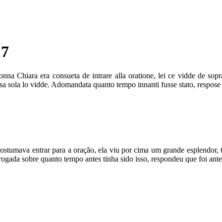
17
na Chiara era consueta de intrare alla oratione, lei ce vidde de sopr
psa sola lo vidde. Adomandata quanto tempo innanti fusse stato, respose
stumava entrar para a oração, ela viu por cima um grande esplendor, t
rogada sobre quanto tempo antes tinha sido isso, respondeu que foi antes