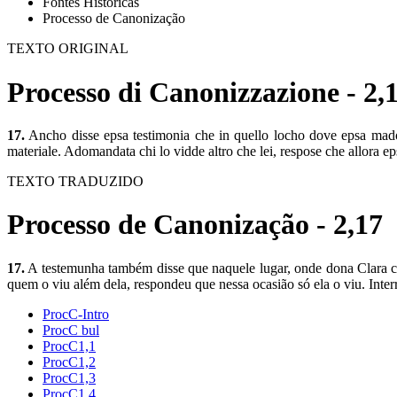
Fontes Históricas
Processo de Canonização
TEXTO ORIGINAL
Processo di Canonizzazione - 2,
17.
Ancho disse epsa testimonia che in quello locho dove epsa madon
materiale. Adomandata chi lo vidde altro che lei, respose che allora e
TEXTO TRADUZIDO
Processo de Canonização - 2,17
17.
A testemunha também disse que naquele lugar, onde dona Clara co
quem o viu além dela, respondeu que nessa ocasião só ela o viu. Inter
ProcC-Intro
ProcC bul
ProcC1,1
ProcC1,2
ProcC1,3
ProcC1,4