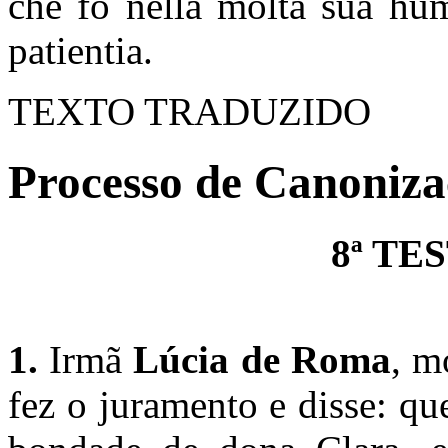
che fo nella molta sua humi
patientia.
TEXTO TRADUZIDO
Processo de Canonizaç
8ª T
1.
Irmã
Lúcia de Roma
, m
fez o juramento e disse: qu