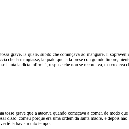
9
tossa grave, la quale, subito che cominçava ad mangiare, li sopraveni
haccia che la mangiasse, la quale quella la prese con grande timore; ni
se hauta la dicta infirmità, respuse che non se recordava, ma credeva 
a tosse grave que a atacava quando começava a comer, de modo que pa
ar disso, comeu porque era uma ordem da santa madre, e depois não se
ia tê-la havia muito tempo.