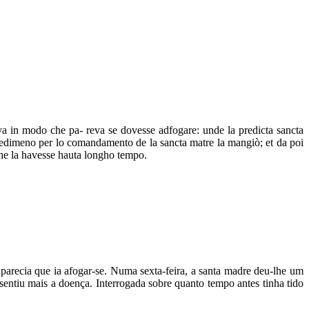
va in modo che pa- reva se dovesse adfogare: unde la predicta sancta
entedimeno per lo comandamento de la sancta matre la mangiò; et da poi
che la havesse hauta longho tempo.
recia que ia afogar-se. Numa sexta-feira, a santa madre deu-lhe um
ntiu mais a doença. Interrogada sobre quanto tempo antes tinha tido