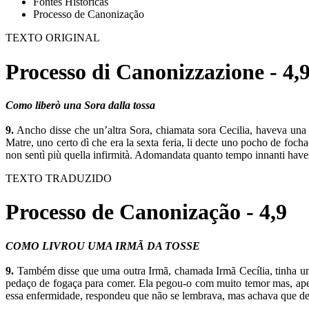
Fontes Históricas
Processo de Canonização
TEXTO ORIGINAL
Processo di Canonizzazione - 4,
Como liberò una Sora dalla tossa
9.
Ancho disse che un’altra Sora, chiamata sora Cecilia, haveva una 
Matre, uno certo dì che era la sexta feria, li decte uno pocho de foc
non sentì più quella infirmità. Adomandata quanto tempo innanti haves
TEXTO TRADUZIDO
Processo de Canonização - 4,9
COMO LIVROU UMA IRMÃ DA TOSSE
9.
Também disse que uma outra Irmã, chamada Irmã Cecília, tinha um
pedaço de fogaça para comer. Ela pegou-o com muito temor mas, apes
essa enfermidade, respondeu que não se lembrava, mas achava que dev