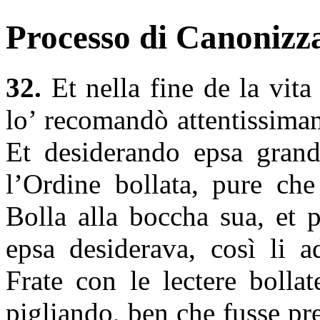
Processo di Canonizza
32.
Et nella fine de la vita
lo’ recomandò attentissimam
Et desiderando epsa gran
l’Ordine bollata, pure ch
Bolla alla boccha sua, et 
epsa desiderava, così li 
Frate con le lectere bolla
pigliando, ben che fusse pr