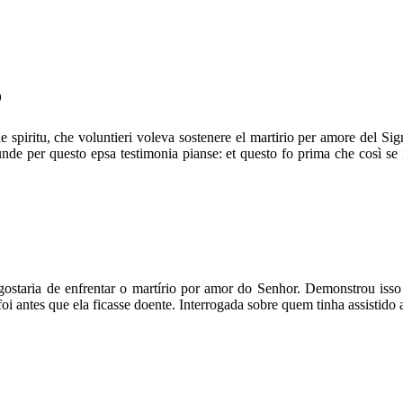
6
 spiritu, che voluntieri voleva sostenere el martirio per amore del S
; unde per questo epsa testimonia pianse: et questo fo prima che così s
gostaria de enfrentar o martírio por amor do Senhor. Demonstrou iss
oi antes que ela ficasse doente. Interrogada sobre quem tinha assistido