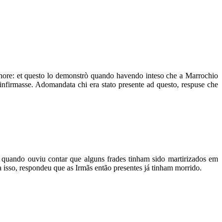
ignore: et questo lo demonstrò quando havendo inteso che a Marrochio
e infirmasse. Adomandata chi era stato presente ad questo, respuse che
o quando ouviu contar que alguns frades tinham sido martirizados em
 a isso, respondeu que as Irmãs então presentes já tinham morrido.