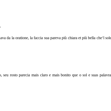
4
va da la oratione, la faccia sua pareva più chiara et più bella che‘l so
seu rosto parecia mais claro e mais bonito que o sol e suas palavra