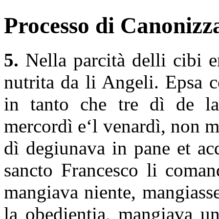
Processo di Canonizza
5.
Nella parcità delli cibi e
nutrita da li Angeli. Epsa 
in tanto che tre dì de la
mercordì e‘l venardì, non ma
dì degiunava in pane et ac
sancto Francesco li comand
mangiava niente, mangiasse 
la obedientia, mangiava u