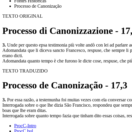
Fontes Históricas
Processo de Canonização
TEXTO ORIGINAL
Processo di Canonizzazione - 17
3.
Unde per questo epsa testimonia più volte andò con lei ad parlare a
Adomandata que li diceva sancto Francesco, respuse, che sempre li pred
erano dicti.
Adomandata quanto tempo è che furono le dicte cose, respuse, che più d
TEXTO TRADUZIDO
Processo de Canonização - 17,3
3.
Por essa razão, a testemunha foi muitas vezes com ela conversar com
Interrogada sobre o que lhe dizia São Francisco, respondeu que sempr
boas que lhe eram ditas.
Interrogada sobre quanto tempo fazia que tinham dito essas coisas, re
ProcC-Intro
ProcC bul