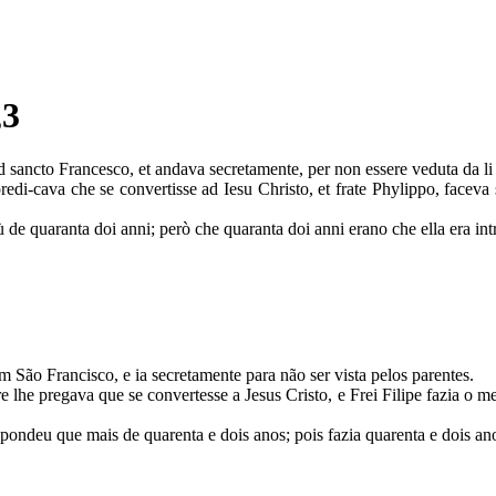
,3
d sancto Francesco, et andava secretamente, per non essere veduta da li
i-cava che se convertisse ad Iesu Christo, et frate Phylippo, faceva sim
e quaranta doi anni; però che quaranta doi anni erano che ella era intr
 São Francisco, e ia secretamente para não ser vista pelos parentes.
e lhe pregava que se convertesse a Jesus Cristo, e Frei Filipe fazia o 
spondeu que mais de quarenta e dois anos; pois fazia quarenta e dois ano