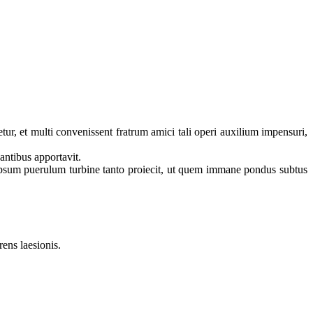
r, et multi convenissent fratrum amici tali operi auxilium impensuri,
antibus apportavit.
psum puerulum turbine tanto proiecit, ut quem immane pondus subtus
rens laesionis.