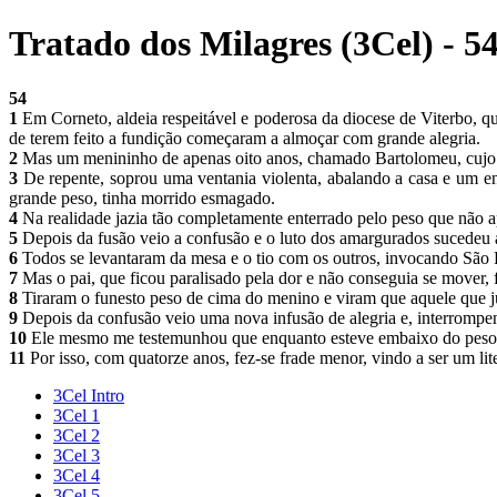
Tratado dos Milagres (3Cel) - 5
54
1
Em Corneto, aldeia respeitável e poderosa da diocese de Viterbo, q
de terem feito a fundição começaram a almoçar com grande alegria.
2
Mas um menininho de apenas oito anos, chamado Bartolomeu, cujo p
3
De repente, soprou uma ventania violenta, abalando a casa e um en
grande peso, tinha morrido esmagado.
4
Na realidade jazia tão completamente enterrado pelo peso que não a
5
Depois da fusão veio a confusão e o luto dos amargurados sucedeu
6
Todos se levantaram da mesa e o tio com os outros, invocando São F
7
Mas o pai, que ficou paralisado pela dor e não conseguia se mover, 
8
Tiraram o funesto peso de cima do menino e viram que aquele que 
9
Depois da confusão veio uma nova infusão de alegria e, interromp
10
Ele mesmo me testemunhou que enquanto esteve embaixo do peso 
11
Por isso, com quatorze anos, fez-se frade menor, vindo a ser um li
3Cel Intro
3Cel 1
3Cel 2
3Cel 3
3Cel 4
3Cel 5