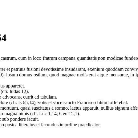
54
astrum, cum in loco fratrum campana quantitatis non modicae funderetu
er et patruus fusioni devotissime insudarant, exenium quoddam conviv
19), ipsum domus ostium, quod magnae molis erat atque mensurae, in i
ius appareret.
(cfr. Iudas 12).
 advocans, currit ad tabulam.
re (cfr. Is 65,14), votis et voce sancto Francisco filium offerebat.
rtuum, quasi suscitatus a somno, laetus apparuit, nullius signum affe
tio magna nimis (cfr. Luc 1,14; Gen 15,1).
c sub pondere iacuit.
 postea litteratus et facundus in ordine praedicator.