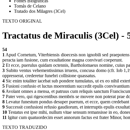
Fontes Biográficas
Tomás de Celano
Tratado dos Milagres (3Cel)
TEXTO ORIGINAL
Tractatus de Miraculis (3Cel) - 
54
1
Apud Cornetum, Viterbiensis dioecesis non ignobili sed praepotens c
peracta iam fusione, cum exsultatione magna convivari coeperunt.
2
Et ecce, puerulus quidam octennis, Bartholomaeus nomine, cuius pat
3
Subito ventus vehementissimus irruens, concusa domo (cfr. Iob 1,
oppresserat, crederetur funebri collisione quassatus.
4
Sic enim totaliter iacebat sub pondere tumulatus, ut ex eo nihil exter
5
Fusioni confusio et luctus moerentium succedit epulis convivantium 
6
Avolant omnes a mensa, et patruus cum reliquis sanctum Franciscum
7
Pater vero, qui rigescentibus membris se movere non poterat prae dolo
8
Levatur funestum pondus desuper puerum, et ecce, quem credebant mo
9
Successit confusioni refusio gaudiorum, et interruptis epulis exsulta
10
Testatus est ipse mihi, nullum vitae sensum remansisse in eo, done
11
Igitur cum quatuordecim esset annorum factus est frater Minor, homo
TEXTO TRADUZIDO