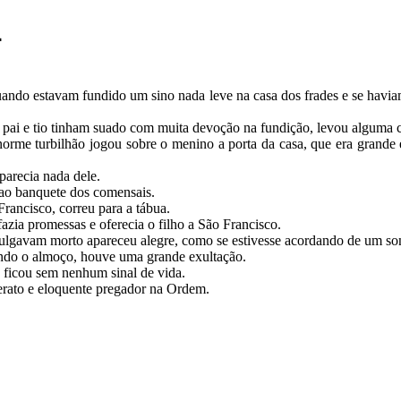
4
uando estavam fundido um sino nada leve na casa dos frades e se haviam
ai e tio tinham suado com muita devoção na fundição, levou alguma 
orme turbilhão jogou sobre o menino a porta da casa, que era grande 
parecia nada dele.
 ao banquete dos comensais.
rancisco, correu para a tábua.
fazia promessas e oferecia o filho a São Francisco.
julgavam morto apareceu alegre, como se estivesse acordando de um so
endo o almoço, houve uma grande exultação.
ficou sem nenhum sinal de vida.
terato e eloquente pregador na Ordem.