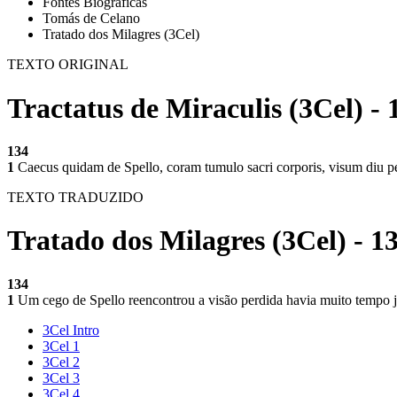
Fontes Biográficas
Tomás de Celano
Tratado dos Milagres (3Cel)
TEXTO ORIGINAL
Tractatus de Miraculis (3Cel) - 
134
1
Caecus quidam de Spello, coram tumulo sacri corporis, visum diu pe
TEXTO TRADUZIDO
Tratado dos Milagres (3Cel) - 1
134
1
Um cego de Spello reencontrou a visão perdida havia muito tempo 
3Cel Intro
3Cel 1
3Cel 2
3Cel 3
3Cel 4