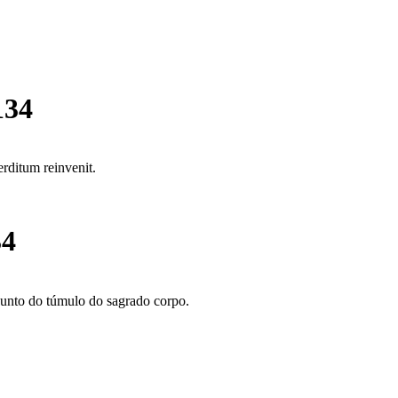
134
rditum reinvenit.
34
junto do túmulo do sagrado corpo.