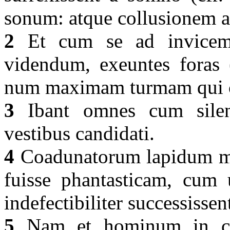
sonum: atque collusionem a
2
Et cum se ad invicem h
videndum, exeuntes foras 
num maximam turmam qui ce
3
Ibant omnes cum silenti
vestibus candidati.
4
Coadunatorum lapidum ma
fuisse phantasticam, cum
indefectibiliter successissen
5
Nam et hominum in car