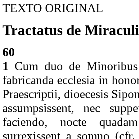
TEXTO ORIGINAL
Tractatus de Miraculi
60
1
Cum duo de Minoribus f
fabricanda ecclesia in honor
Praescriptii, dioecesis Sip
assumpsissent, nec suppet
faciendo, nocte quad
surrexissent a somno (cfr