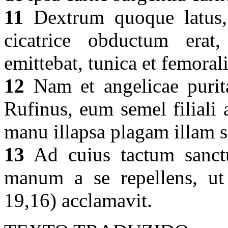
11
Dextrum quoque latus, 
cicatrice obductum era
emittebat, tunica et femora
12
Nam et angelicae purit
Rufinus, eum semel filiali 
manu illapsa plagam illam se
13
Ad cuius tactum sanct
manum a se repellens, ut
19,16) acclamavit.