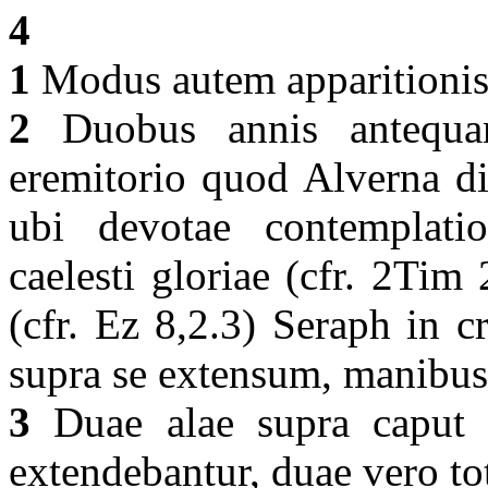
4
1
Modus autem apparitionis 
2
Duobus annis antequam
eremitorio quod Alverna dic
ubi devotae contemplati
caelesti gloriae (cfr. 2Tim 
(cfr. Ez 8,2.3) Seraph in 
supra se extensum, manibus
3
Duae alae supra caput 
extendebantur, duae vero to