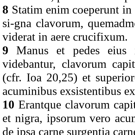
8
Statim enim coeperunt in 
si-gna clavorum, quemadm
viderat in aere crucifixum.
9
Manus et pedes eius i
videbantur, clavorum capi
(cfr. Ioa 20,25) et superi
acuminibus exsistentibus e
10
Erantque clavorum capit
et nigra, ipsorum vero acu
de ipsa carne surgentia ca