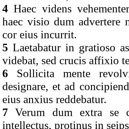
4
Haec videns vehementer o
haec visio dum advertere 
cor eius incurrit.
5
Laetabatur in gratioso a
videbat, sed crucis affixio 
6
Sollicita mente revolv
designare, et ad concipien
eius anxius reddebatur.
7
Verum dum extra se cir
intellectus, protinus in seip