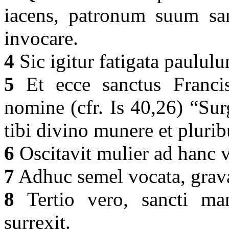
iacens, patronum suum sa
invocare.
4
Sic igitur fatigata paulu
5
Et ecce sanctus Franci
nomine (cfr. Is 40,26) “Sur
tibi divino munere et pluri
6
Oscitavit mulier ad hanc 
7
Adhuc semel vocata, grav
8
Tertio vero, sancti ma
surrexit.