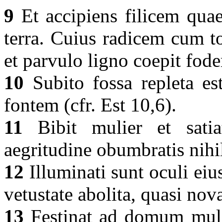
9
Et accipiens filicem quae
terra. Cuius radicem cum t
et parvulo ligno coepit fo
10
Subito fossa repleta est
fontem (cfr. Est 10,6).
11
Bibit mulier et satia
aegritudine obumbratis nihil
12
Illuminati sunt oculi eiu
vetustate abolita, quasi nov
13
Festinat ad domum muli