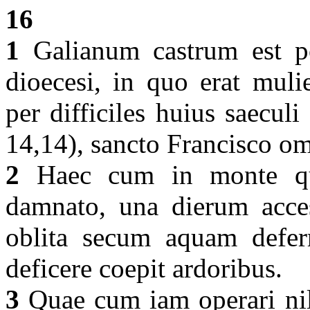
16
1
Galianum castrum est po
dioecesi, in quo erat mul
per difficiles huius saecul
14,14), sancto Francisco om
2
Haec cum in monte qu
damnato, una dierum access
oblita secum aquam deferr
deficere coepit ardoribus.
3
Quae cum iam operari nil