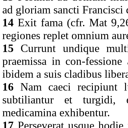
ad gloriam sancti Francisci 
14
Exit fama (cfr. Mat 9,26
regiones replet omnium aur
15
Currunt undique multi 
praemissa in con-fessione 
ibidem a suis cladibus liber
16
Nam caeci recipiunt lu
subtiliantur et turgidi, 
medicamina exhibentur.
17
Perseverat usque hodie f