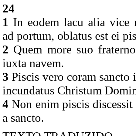
24
1
In eodem lacu alia vice 
ad portum, oblatus est ei p
2
Quem more suo fraterno 
iuxta navem.
3
Piscis vero coram sancto 
incundatus Christum Domi
4
Non enim piscis discessit 
a sancto.