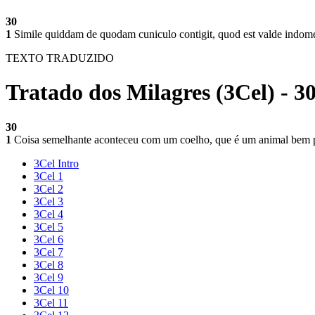
30
1
Simile quiddam de quodam cuniculo contigit, quod est valde indomes
TEXTO TRADUZIDO
Tratado dos Milagres (3Cel) - 3
30
1
Coisa semelhante aconteceu com um coelho, que é um animal bem p
3Cel Intro
3Cel 1
3Cel 2
3Cel 3
3Cel 4
3Cel 5
3Cel 6
3Cel 7
3Cel 8
3Cel 9
3Cel 10
3Cel 11