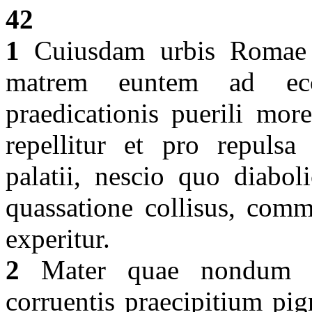
42
1
Cuiusdam urbis Romae no
matrem euntem ad ecc
praedicationis puerili mor
repellitur et pro repulsa 
palatii, nescio quo diaboli
quassatione collisus, com
experitur.
2
Mater quae nondum lo
corruentis praecipitium pig