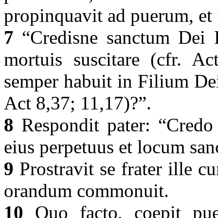
propinquavit ad puerum, et 
7
“Credisne sanctum Dei F
mortuis suscitare (cfr. 
semper habuit in Filium De
Act 8,37; 11,17)?”.
8
Respondit pater: “Credo f
eius perpetuus et locum san
9
Prostravit se frater ille 
orandum commonuit.
10
Quo facto, coepit puer