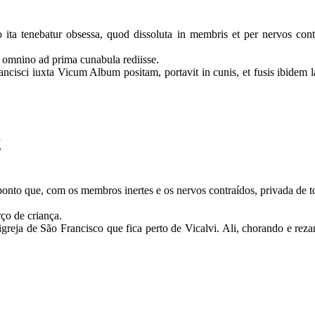
ita tenebatur obsessa, quod dissoluta in membris et per nervos conto
r omnino ad prima cunabula rediisse.
cisci iuxta Vicum Album positam, portavit in cunis, et fusis ibidem lacr
2
ponto que, com os membros inertes e os nervos contraídos, privada de 
rço de criança.
reja de São Francisco que fica perto de Vicalvi. Ali, chorando e rezan