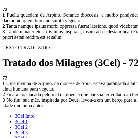
72
1
Puella quaedam de Arpino, Soranae dioecesis, a morbo paralytico 
daemonio quem humano spiritu vegetari.
2
Tanta namque ipsius morbi oppressa fuerat laesione, quod videbatu
3
Tandem mater eius, divinitus inspirata, ipsam ad ecclesiam beati Fran
priori aetati reddita est et saluti.
TEXTO TRADUZIDO
Tratado dos Milagres (3Cel) - 7
72
1
Uma menina de Arpino, na diocese de Sora, estava paralisada a tal 
alma humana para vegetar.
2
Ficara tão atacada pelo mal da doença que parecia ter voltado ao be
3
No fim, sua mãe, inspirada por Deus, levou-a em um berço para a ig
idade que tinha antes.
3Cel Intro
3Cel 1
3Cel 2
3Cel 3