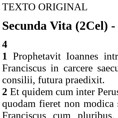
TEXTO ORIGINAL
Secunda Vita (2Cel) -
4
1
Prophetavit Ioannes intr
Franciscus in carcere saec
consilii, futura praedixit.
2
Et quidem cum inter Perus
quodam fieret non modica st
Franciscus cum pluribus,