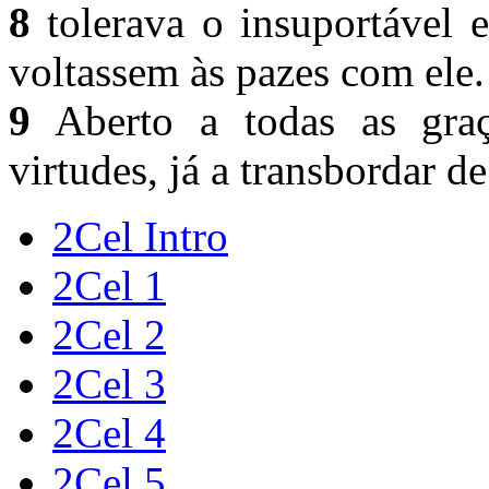
8
tolerava o insuportável 
voltassem às pazes com ele
9
Aberto a todas as graç
virtudes, já a transbordar d
2Cel Intro
2Cel 1
2Cel 2
2Cel 3
2Cel 4
2Cel 5