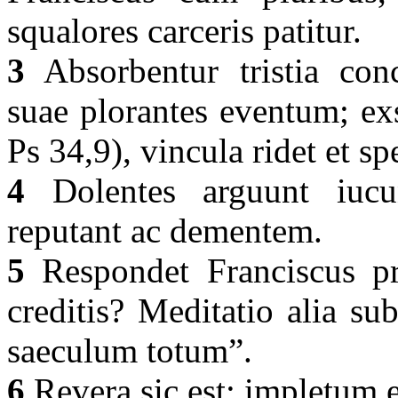
squalores carceris patitur.
3
Absorbentur tristia conca
suae plorantes eventum; ex
Ps 34,9), vincula ridet et sp
4
Dolentes arguunt iucu
reputant ac dementem.
5
Respondet Franciscus pr
creditis? Meditatio alia s
saeculum totum”.
6
Revera sic est: impletum 